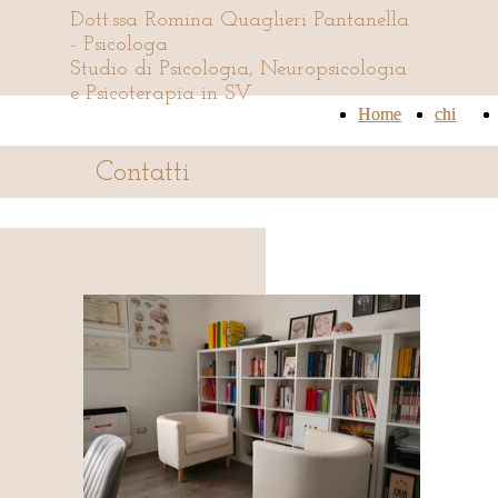
Dott.ssa Romina Quaglieri Pantanella
- Psicologa
Studio di Psicologia, Neuropsicologia
e Psicoterapia in SV
Home
Home
chi
chi
Contatti
sono
sono